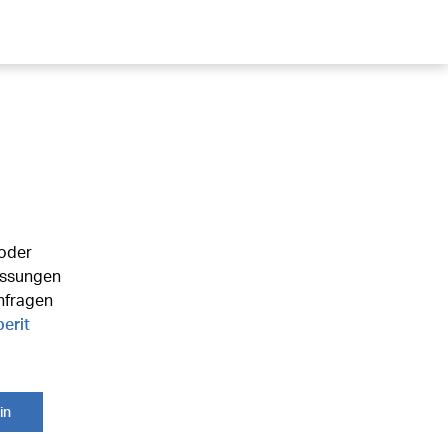
 oder
assungen
nfragen
erit
in