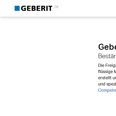
DE
Gebe
Bestän
Die Freig
flüssige
erstellt 
und spez
Compete